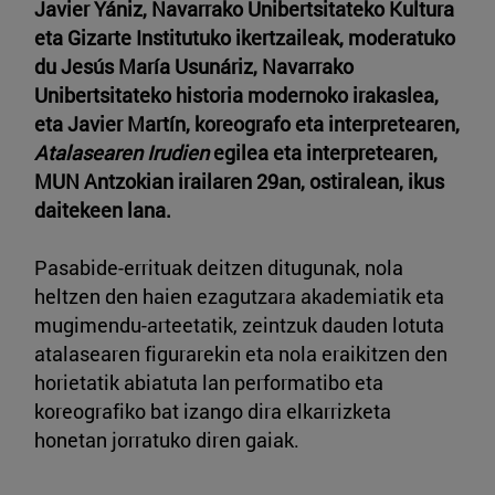
Javier Yániz, Navarrako Unibertsitateko Kultura
eta Gizarte Institutuko ikertzaileak, moderatuko
du Jesús María Usunáriz, Navarrako
Unibertsitateko historia modernoko irakaslea,
eta Javier Martín, koreografo eta interpretearen,
Atalasearen Irudien
egilea eta interpretearen,
MUN Antzokian irailaren 29an, ostiralean, ikus
daitekeen lana.
Pasabide-errituak deitzen ditugunak, nola
heltzen den haien ezagutzara akademiatik eta
mugimendu-arteetatik, zeintzuk dauden lotuta
atalasearen figurarekin eta nola eraikitzen den
horietatik abiatuta lan performatibo eta
koreografiko bat izango dira elkarrizketa
honetan jorratuko diren gaiak.