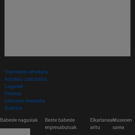
(leiho berri batean irekiko da)
Txartelaren erosketa
(leiho berri batean irekiko da)
Antolatu zure bisita
(leiho berri batean irekiko da)
Lagunak
(leiho berri batean irekiko da)
Prentsa
(leiho berri batean irekiko da)
Lekuaren erreserba
(leiho berri batean irekiko da)
Buletina
Babesle nagusiak
Beste babesle
Elkarlanean
Museoen
enpresaburuak
aritu
sarea