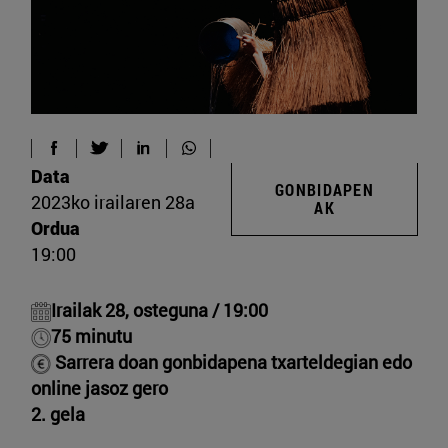
Data
GONBIDAPEN
2023ko irailaren 28a
AK
Ordua
19:00
Irailak 28, osteguna / 19:00
75 minutu
​​​​​
Sarrera doan gonbidapena txarteldegian edo
online jasoz gero
2. gela