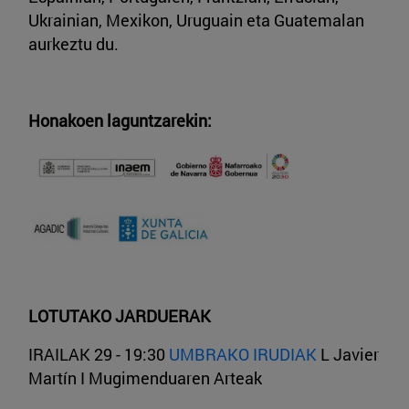
Ukrainian, Mexikon, Uruguain eta Guatemalan
aurkeztu du.
Honakoen laguntzarekin:
LOTUTAKO JARDUERAK
IRAILAK 29 - 19:30
UMBRAKO IRUDIAK
L Javier
Martín I Mugimenduaren Arteak