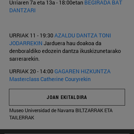
Urriaren 7a eta 13a - 18:00etan
BEGIRADA BAT
DANTZARI
URRIAK 11 - 19:30
AZALDU DANTZA TONI
JODARREKIN
Jarduera hau doakoa da
denboraldiko edozein dantza ikuskizunetarako
sarrerarekin.
URRIAK 20 - 14:00
GAGAREN HIZKUNTZA
Masterclass Catherine Couryrekin
JOAN EKITALDIRA
Museo Universidad de Navarra
BILTZARRAK ETA
TAILERRAK