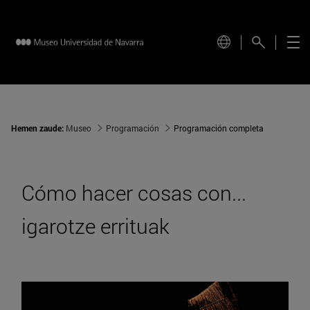
Hemen zaude:
Museo
Programación
Programación completa
Cómo hacer cosas con...
igarotze errituak