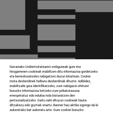
Navarrako Unibertsitatearen webguneak gure eta
hirugarrenen cookieak erabiltzen ditu informazioa gordetzeko
eta berreskuratzeko nabigatzen duzun bitartean. Cookie
mota desberdinek helburu desberdinak dituzte. Adibidez,
erabiltzaile gisa identifikatzeko, zure nabigazio ohiturei
buruzko informazioa lortzeko zure pribatutasuna
errespetatuz edo edukia nola bistaratzen den
© Navarrako Unibertsitatea
pertsonalizatzeko. Gaitu nahi dituzun cookieak hauta
ditzakezu edo guztiak onartu. Banner hau aktibo egongo da bi
Lege-informazioa
aukeretako bat aukeratu arte. Gure cookiei buruzko