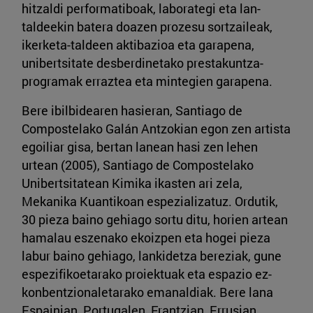
hitzaldi performatiboak, laborategi eta lan-
taldeekin batera doazen prozesu sortzaileak,
ikerketa-taldeen aktibazioa eta garapena,
unibertsitate desberdinetako prestakuntza-
programak erraztea eta mintegien garapena.
Bere ibilbidearen hasieran, Santiago de
Compostelako Galán Antzokian egon zen artista
egoiliar gisa, bertan lanean hasi zen lehen
urtean (2005), Santiago de Compostelako
Unibertsitatean Kimika ikasten ari zela,
Mekanika Kuantikoan espezializatuz. Ordutik,
30 pieza baino gehiago sortu ditu, horien artean
hamalau eszenako ekoizpen eta hogei pieza
labur baino gehiago, lankidetza bereziak, gune
espezifikoetarako proiektuak eta espazio ez-
konbentzionaletarako emanaldiak. Bere lana
Espainian, Portugalen, Frantzian, Errusian,